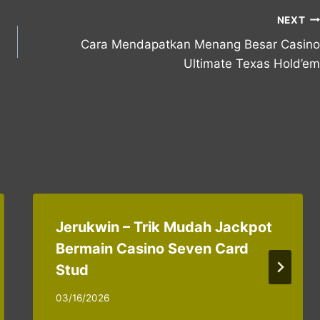
NEXT
Cara Mendapatkan Menang Besar Casino
Ultimate Texas Hold’em
Jerukwin – Trik Mudah Jackpot
Bermain Casino Seven Card
Stud
03/16/2026