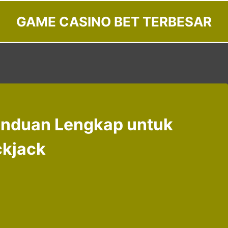
GAME CASINO BET TERBESAR
nduan Lengkap untuk
ckjack