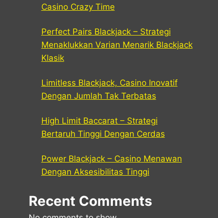
Casino Crazy Time
Perfect Pairs Blackjack – Strategi
Menaklukkan Varian Menarik Blackjack
Klasik
Limitless Blackjack, Casino Inovatif
Dengan Jumlah Tak Terbatas
High Limit Baccarat – Strategi
Bertaruh Tinggi Dengan Cerdas
Power Blackjack – Casino Menawan
Dengan Aksesibilitas Tinggi
Recent Comments
No comments to show.