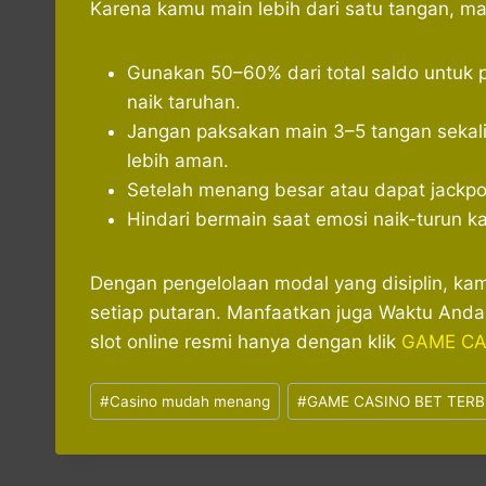
Karena kamu main lebih dari satu tangan, m
Gunakan 50–60% dari total saldo untuk 
naik taruhan.
Jangan paksakan main 3–5 tangan sekalig
lebih aman.
Setelah menang besar atau dapat jackpo
Hindari bermain saat emosi naik-turun k
Dengan pengelolaan modal yang disiplin, ka
setiap putaran. Manfaatkan juga Waktu Anda 
slot online resmi hanya dengan klik
GAME CA
Post
#
Casino mudah menang
#
GAME CASINO BET TER
Tags: