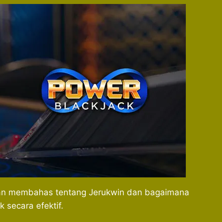
n membahas tentang Jerukwin dan bagaimana
 secara efektif.