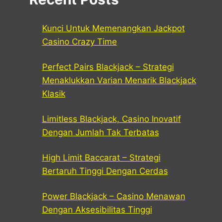
Kunci Untuk Memenangkan Jackpot
Casino Crazy Time
Perfect Pairs Blackjack – Strategi
Menaklukkan Varian Menarik Blackjack
Klasik
Limitless Blackjack, Casino Inovatif
Dengan Jumlah Tak Terbatas
High Limit Baccarat – Strategi
Bertaruh Tinggi Dengan Cerdas
Power Blackjack – Casino Menawan
Dengan Aksesibilitas Tinggi