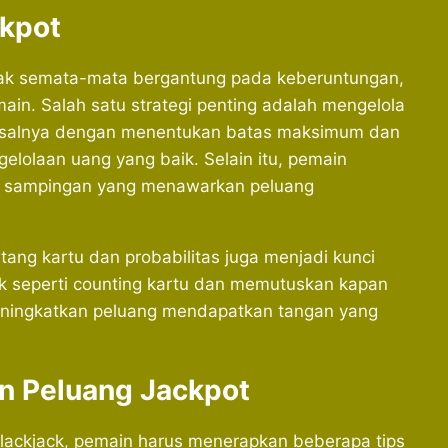
ckpot
idak semata-mata bergantung pada keberuntungan,
main. Salah satu strategi penting adalah mengelola
, misalnya dengan menentukan batas maksimum dan
elolaan uang yang baik. Selain itu, pemain
an sampingan yang menawarkan peluang
tang kartu dan probabilitas juga menjadi kunci
k seperti counting kartu dan memutuskan kapan
meningkatkan peluang mendapatkan tangan yang
an Peluang Jackpot
Blackjack, pemain harus menerapkan beberapa tips