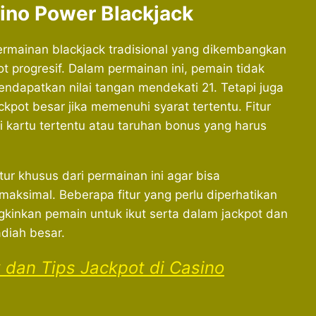
no Power Blackjack
permainan blackjack tradisional yang dikembangkan
 progresif. Dalam permainan ini, pemain tidak
ndapatkan nilai tangan mendekati 21. Tetapi juga
pot besar jika memenuhi syarat tertentu. Fitur
i kartu tertentu atau taruhan bonus yang harus
ur khusus dari permainan ini agar bisa
ksimal. Beberapa fitur yang perlu diperhatikan
inkan pemain untuk ikut serta dalam jackpot dan
diah besar.
k dan Tips Jackpot di Casino