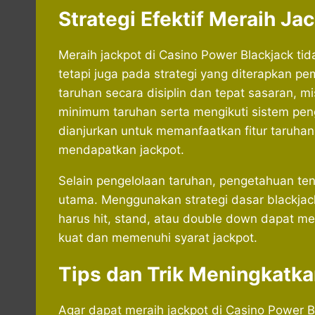
Strategi Efektif Meraih Ja
Meraih jackpot di Casino Power Blackjack t
tetapi juga pada strategi yang diterapkan pe
taruhan secara disiplin dan tepat sasaran
minimum taruhan serta mengikuti sistem peng
dianjurkan untuk memanfaatkan fitur taruh
mendapatkan jackpot.
Selain pengelolaan taruhan, pengetahuan ten
utama. Menggunakan strategi dasar blackjac
harus hit, stand, atau double down dapat 
kuat dan memenuhi syarat jackpot.
Tips dan Trik Meningkatk
Agar dapat meraih jackpot di Casino Power 