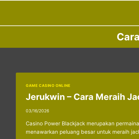
Skip
to
content
Cara
GAME CASINO ONLINE
Jerukwin – Cara Meraih Ja
03/16/2026
Casino Power Blackjack merupakan permaina
menawarkan peluang besar untuk meraih jac