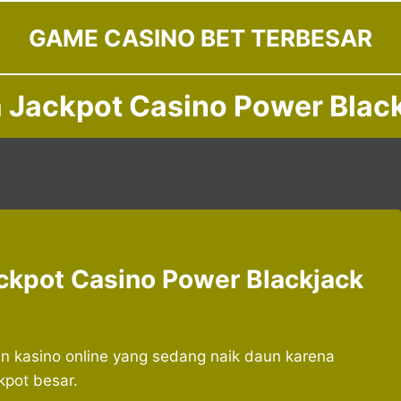
GAME CASINO BET TERBESAR
 Jackpot Casino Power Blac
ckpot Casino Power Blackjack
n kasino online yang sedang naik daun karena
kpot besar.