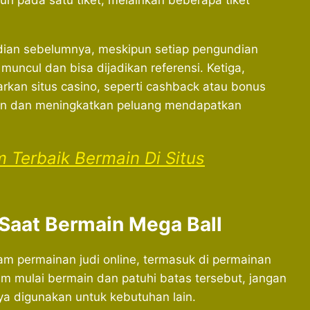
ndian sebelumnya, meskipun setiap pengundian
muncul dan bisa dijadikan referensi. Ketiga,
rkan situs casino, seperti cashback atau bonus
in dan meningkatkan peluang mendapatkan
rm Terbaik Bermain Di Situs
Saat Bermain Mega Ball
m permainan judi online, termasuk di permainan
m mulai bermain dan patuhi batas tersebut, jangan
a digunakan untuk kebutuhan lain.