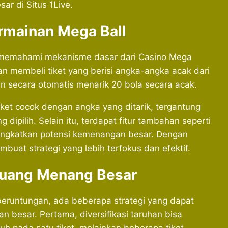
ar di Situs 1Live.
mainan Mega Ball
 memahami mekanisme dasar dari Casino Mega
an membeli tiket yang berisi angka-angka acak dari
n secara otomatis menarik 20 bola secara acak.
ket cocok dengan angka yang ditarik, tergantung
dipilih. Selain itu, terdapat fitur tambahan seperti
ningkatkan potensi kemenangan besar. Dengan
uat strategi yang lebih terfokus dan efektif.
luang Menang Besar
eruntungan, ada beberapa strategi yang dapat
besar. Pertama, diversifikasi taruhan bisa
uh pada satu tiket, melainkan beberapa tiket