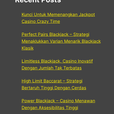
Kunci Untuk Memenangkan Jackpot
Casino Crazy Time
Perfect Pairs Blackjack – Strategi
Menaklukkan Varian Menarik Blackjack
Klasik
Limitless Blackjack, Casino Inovatif
Dengan Jumlah Tak Terbatas
High Limit Baccarat – Strategi
Bertaruh Tinggi Dengan Cerdas
Power Blackjack – Casino Menawan
Dengan Aksesibilitas Tinggi