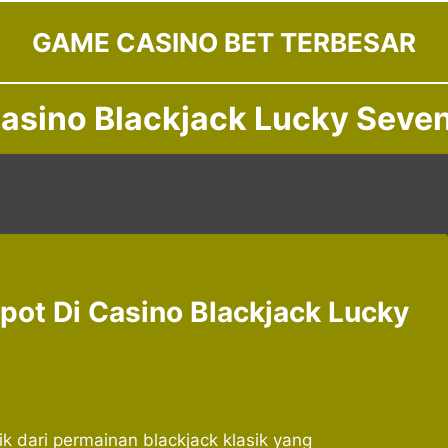
GAME CASINO BET TERBESAR
asino Blackjack Lucky Seve
pot Di Casino Blackjack Lucky
k dari permainan blackjack klasik yang