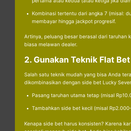
pertama atau kedua (atau ketiga jika diam
Kombinasi tertentu dari angka 7 (misal: dua
membayar hingga jackpot progresif.
Artinya, peluang besar berasal dari taruhan 
biasa melawan dealer.
2. Gunakan Teknik Flat Be
Salah satu teknik mudah yang bisa Anda terap
dikombinasikan dengan side bet Lucky Seven
Pasang taruhan utama tetap (misal Rp10.0
Tambahkan side bet kecil (misal Rp2.000
Kenapa side bet harus konsisten? Karena kar