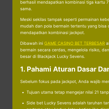
berhasil mendapatkan kombinasi tiga kartu 
sama.
Meski sekilas tampak seperti permainan keb
mudah dan pola bermain tertentu yang bisa
mendapatkan kombinasi jackpot.
Dibawah ini
GAME CASINO BET TERBESAR
a
bermain secara cerdas, mengelola risiko, d
besar di Blackjack Lucky Sevens.
1. Pahami Aturan Dasar Da
Sebelum fokus pada jackpot, Anda wajib me
Tujuan utama tetap mengejar nilai 21 tanp
Side bet Lucky Sevens adalah taruhan ta