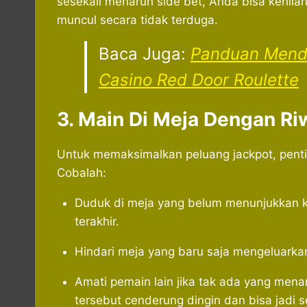
sesekali menaruh side bet, Anda bisa kehila
muncul secara tidak terduga.
Baca Juga:
Panduan Menda
Casino Red Door Roulette
3. Main Di Meja Dengan Ri
Untuk memaksimalkan peluang jackpot, penti
Cobalah:
Duduk di meja yang belum menunjukkan 
terakhir.
Hindari meja yang baru saja mengeluarkan 
Amati pemain lain jika tak ada yang men
tersebut cenderung dingin dan bisa jadi 