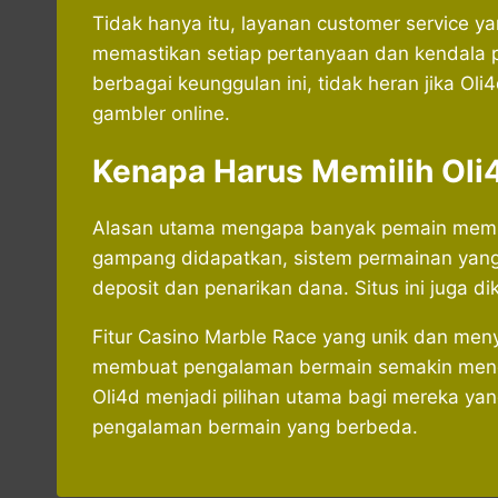
Tidak hanya itu, layanan customer service ya
memastikan setiap pertanyaan dan kendala 
berbagai keunggulan ini, tidak heran jika Oli
gambler online.
Kenapa Harus Memilih Oli
Alasan utama mengapa banyak pemain memili
gampang didapatkan, sistem permainan yang 
deposit dan penarikan dana. Situs ini juga d
Fitur Casino Marble Race yang unik dan men
membuat pengalaman bermain semakin menga
Oli4d menjadi pilihan utama bagi mereka ya
pengalaman bermain yang berbeda.