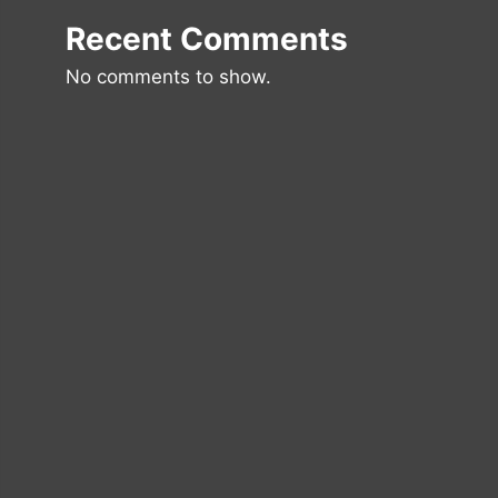
Recent Comments
No comments to show.