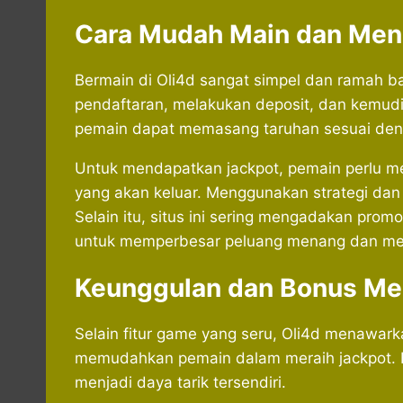
Cara Mudah Main dan Men
Bermain di Oli4d sangat simpel dan ramah b
pendaftaran, melakukan deposit, dan kemudi
pemain dapat memasang taruhan sesuai deng
Untuk mendapatkan jackpot, pemain perlu me
yang akan keluar. Menggunakan strategi dan
Selain itu, situs ini sering mengadakan pro
untuk memperbesar peluang menang dan men
Keunggulan dan Bonus Men
Selain fitur game yang seru, Oli4d menawar
memudahkan pemain dalam meraih jackpot. B
menjadi daya tarik tersendiri.