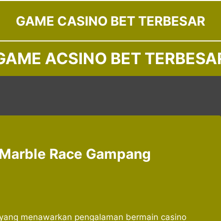
GAME CASINO BET TERBESAR
GAME ACSINO BET TERBESA
o Marble Race Gampang
a yang menawarkan pengalaman bermain casino