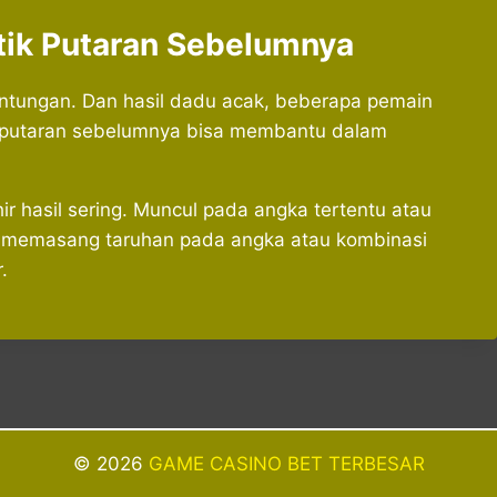
stik Putaran Sebelumnya
ntungan. Dan hasil dadu acak, beberapa pemain
k putaran sebelumnya bisa membantu dalam
ir hasil sering. Muncul pada angka tertentu atau
uk memasang taruhan pada angka atau kombinasi
.
© 2026
GAME CASINO BET TERBESAR