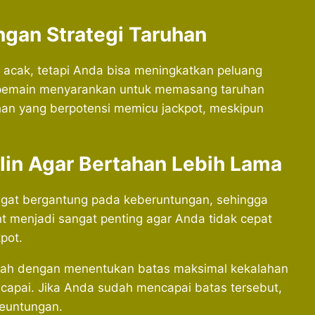
ngan Strategi Taruhan
ra acak, tetapi Anda bisa meningkatkan peluang
a pemain menyarankan untuk memasang taruhan
uhan yang berpotensi memicu jackpot, meskipun
lin Agar Bertahan Lebih Lama
ngat bergantung pada keberuntungan, sehingga
 menjadi sangat penting agar Anda tidak cepat
pot.
alah dengan menentukan batas maksimal kekalahan
icapai. Jika Anda sudah mencapai batas tersebut,
keuntungan.