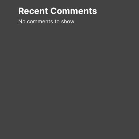
Recent Comments
No comments to show.