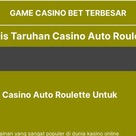
GAME CASINO BET TERBESAR
is Taruhan Casino Auto Roul
Casino Auto Roulette Untuk
ainan yang sangat populer di dunia kasino online