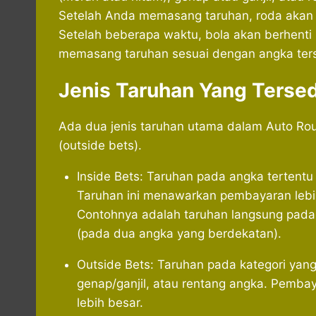
Setelah Anda memasang taruhan, roda akan d
Setelah beberapa waktu, bola akan berhenti
memasang taruhan sesuai dengan angka ter
Jenis Taruhan Yang Tersed
Ada dua jenis taruhan utama dalam Auto Roul
(outside bets).
Inside Bets: Taruhan pada angka tertentu
Taruhan ini menawarkan pembayaran lebih 
Contohnya adalah taruhan langsung pada a
(pada dua angka yang berdekatan).
Outside Bets: Taruhan pada kategori yang 
genap/ganjil, atau rentang angka. Pembay
lebih besar.