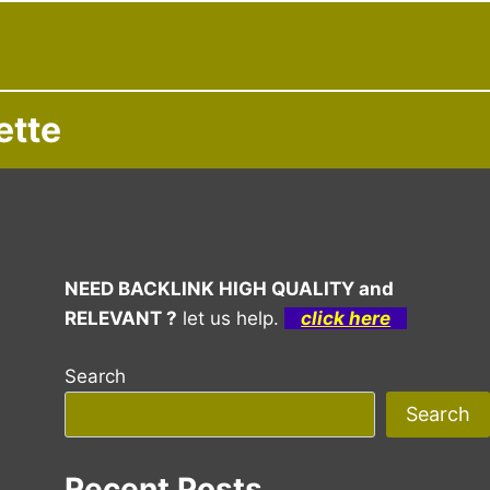
ette
NEED BACKLINK HIGH QUALITY and
RELEVANT ?
let us help.
click here
Search
Search
Recent Posts