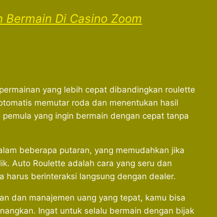
h Bermain Di Casino Zoom
permainan yang lebih cepat dibandingkan roulette
 otomatis memutar roda dan menentukan hasil
i pemula yang ingin bermain dengan cepat tanpa
dalam beberapa putaran, yang memudahkan jika
ik. Auto Roulette adalah cara yang seru dan
 harus berinteraksi langsung dengan dealer.
an dan manajemen uang yang tepat, kamu bisa
nangkan. Ingat untuk selalu bermain dengan bijak