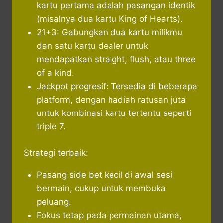
kartu pertama adalah pasangan identik
(misalnya dua kartu King of Hearts).
21+3: Gabungkan dua kartu milikmu
dan satu kartu dealer untuk
mendapatkan straight, flush, atau three
of a kind.
Jackpot progresif: Tersedia di beberapa
platform, dengan hadiah ratusan juta
untuk kombinasi kartu tertentu seperti
triple 7.
Strategi terbaik:
Pasang side bet kecil di awal sesi
bermain, cukup untuk membuka
peluang.
Fokus tetap pada permainan utama,