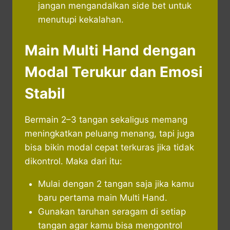
jangan mengandalkan side bet untuk
menutupi kekalahan.
Main Multi Hand dengan
Modal Terukur dan Emosi
Stabil
Bermain 2–3 tangan sekaligus memang
meningkatkan peluang menang, tapi juga
bisa bikin modal cepat terkuras jika tidak
dikontrol. Maka dari itu:
Mulai dengan 2 tangan saja jika kamu
baru pertama main Multi Hand.
Gunakan taruhan seragam di setiap
tangan agar kamu bisa mengontrol