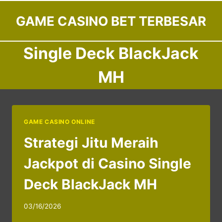
Skip
GAME CASINO BET TERBESAR
to
content
Single Deck BlackJack
MH
GAME CASINO ONLINE
Strategi Jitu Meraih
Jackpot di Casino Single
Deck BlackJack MH
03/16/2026