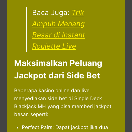
Baca Juga:
Trik
Ampuh Menang
Besar di Instant
Roulette Live
Maksimalkan Peluang
Jackpot dari Side Bet
Beberapa kasino online dan live
menyediakan side bet di Single Deck
Blackjack MH yang bisa memberi jackpot
besar, seperti:
Perfect Pairs: Dapat jackpot jika dua