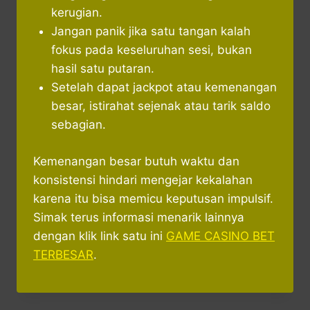
kerugian.
Jangan panik jika satu tangan kalah
fokus pada keseluruhan sesi, bukan
hasil satu putaran.
Setelah dapat jackpot atau kemenangan
besar, istirahat sejenak atau tarik saldo
sebagian.
Kemenangan besar butuh waktu dan
konsistensi hindari mengejar kekalahan
karena itu bisa memicu keputusan impulsif.
Simak terus informasi menarik lainnya
dengan klik link satu ini
GAME CASINO BET
TERBESAR
.