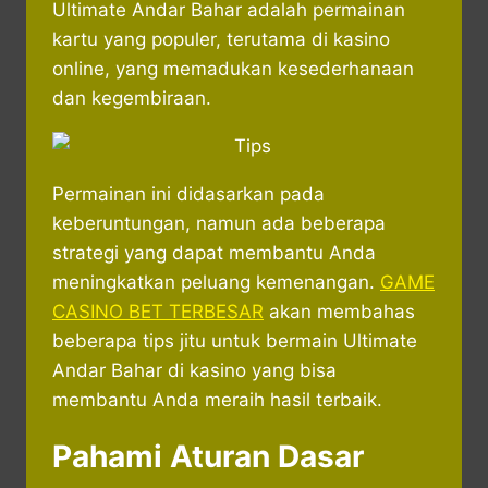
Ultimate Andar Bahar adalah permainan
kartu yang populer, terutama di kasino
online, yang memadukan kesederhanaan
dan kegembiraan.
Permainan ini didasarkan pada
keberuntungan, namun ada beberapa
strategi yang dapat membantu Anda
meningkatkan peluang kemenangan.
GAME
CASINO BET TERBESAR
akan membahas
beberapa tips jitu untuk bermain Ultimate
Andar Bahar di kasino yang bisa
membantu Anda meraih hasil terbaik.
Pahami Aturan Dasar