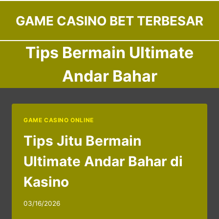
Skip
GAME CASINO BET TERBESAR
to
content
Tips Bermain Ultimate
Andar Bahar
GAME CASINO ONLINE
Tips Jitu Bermain
Ultimate Andar Bahar di
Kasino
03/16/2026