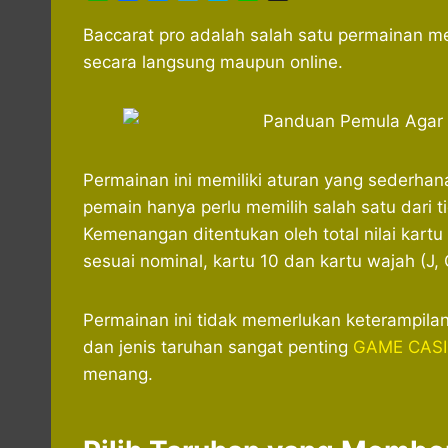
h
a
e
e
k
i
a
c
s
l
y
n
Baccarat pro adalah salah satu permainan mej
t
e
s
e
p
e
secara langsung maupun online.
s
b
e
g
e
A
o
n
r
p
o
g
a
p
k
e
m
r
Permainan ini memiliki aturan yang sederhan
pemain hanya perlu memilih salah satu dari tig
Kemenangan ditentukan oleh total nilai kartu
sesuai nominal, kartu 10 dan kartu wajah (J, Q
Permainan ini tidak memerlukan keterampil
dan jenis taruhan sangat penting
GAME CASI
menang.