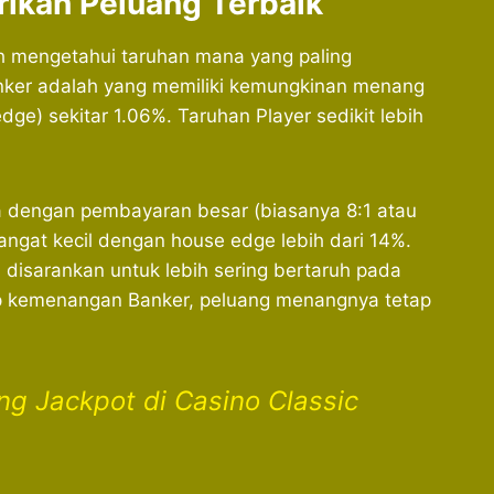
rikan Peluang Terbaik
ah mengetahui taruhan mana yang paling
anker adalah yang memiliki kemungkinan menang
ge) sekitar 1.06%. Taruhan Player sedikit lebih
da dengan pembayaran besar (biasanya 8:1 atau
ngat kecil dengan house edge lebih dari 14%.
 disarankan untuk lebih sering bertaruh pada
ap kemenangan Banker, peluang menangnya tetap
g Jackpot di Casino Classic