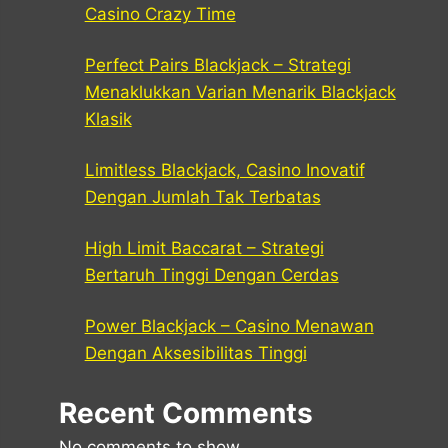
Casino Crazy Time
Perfect Pairs Blackjack – Strategi
Menaklukkan Varian Menarik Blackjack
Klasik
Limitless Blackjack, Casino Inovatif
Dengan Jumlah Tak Terbatas
High Limit Baccarat – Strategi
Bertaruh Tinggi Dengan Cerdas
Power Blackjack – Casino Menawan
Dengan Aksesibilitas Tinggi
Recent Comments
No comments to show.