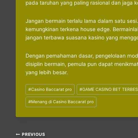
pada taruhan yang paling rasional dan jaga k
Jangan bermain terlalu lama dalam satu ses
kemungkinan terkena house edge. Bermainla
jangan terbawa suasana kasino yang menggod
Dengan pemahaman dasar, pengelolaan moda
disiplin bermain, pemula pun dapat menikma
yang lebih besar.
Post
#
Casino Baccarat pro
#
GAME CASINO BET TERBE
Tags:
#
Menang di Casino Baccarat pro
Post
PREVIOUS