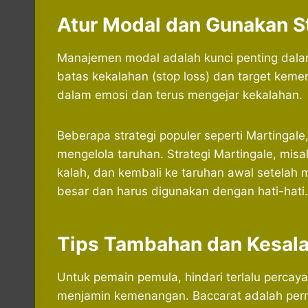
Atur Modal dan Gunakan S
Manajemen modal adalah kunci penting dalam
batas kekalahan (stop loss) dan target kem
dalam emosi dan terus mengejar kekalahan.
Beberapa strategi populer seperti Martingale,
mengelola taruhan. Strategi Martingale, mis
kalah, dan kembali ke taruhan awal setelah
besar dan harus digunakan dengan hati-hati.
Tips Tambahan dan Kesala
Untuk pemain pemula, hindari terlalu percay
menjamin kemenangan. Baccarat adalah perm