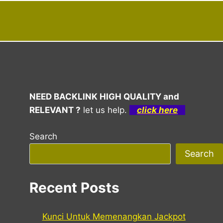
NEED BACKLINK HIGH QUALITY and
RELEVANT ?
let us help.
click here
Search
Search
Recent Posts
Kunci Untuk Memenangkan Jackpot