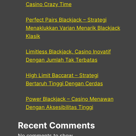
Casino Crazy Time
Perfect Pairs Blackjack – Strategi
Menaklukkan Varian Menarik Blackjack
Klasik
Limitless Blackjack, Casino Inovatif
Dengan Jumlah Tak Terbatas
High Limit Baccarat – Strategi
Bertaruh Tinggi Dengan Cerdas
Power Blackjack – Casino Menawan
Dengan Aksesibilitas Tinggi
Recent Comments
No comments to show.