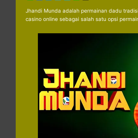
h
a
e
e
k
i
a
c
s
l
y
n
Jhandi Munda adalah permainan dadu tradision
t
e
s
e
p
e
casino online sebagai salah satu opsi permai
s
b
e
g
e
A
o
n
r
p
o
g
a
p
k
e
m
r