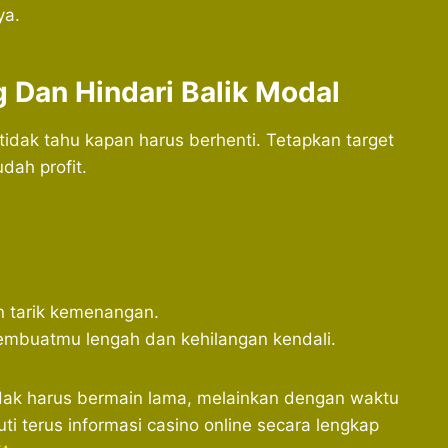
ya.
 Dan Hindari Balik Modal
 tidak tahu kapan harus berhenti. Tetapkan target
dah profit.
n tarik kemenangan.
membuatmu lengah dan kehilangan kendali.
ak harus bermain lama, melainkan dengan waktu
uti terus informasi casino online secara lengkap