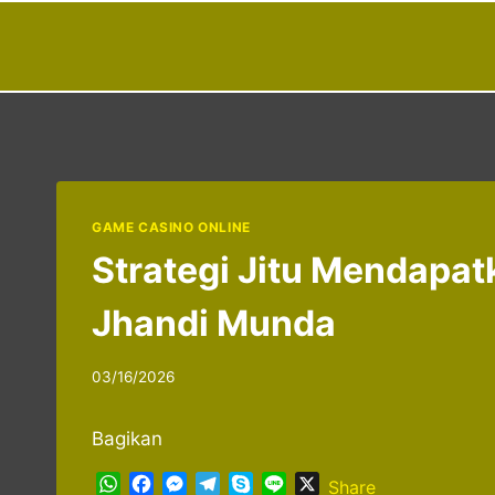
Skip
to
content
GAME CASINO ONLINE
Strategi Jitu Mendapat
Jhandi Munda
03/16/2026
Bagikan
W
F
M
T
S
L
X
Share